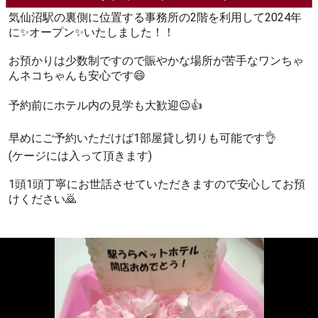
気仙沼駅の裏側に位置する事務所の2階を利用して2024年
に✨オープン✨いたしました！！
お預かりは少数制ですので賑やかな場所が苦手なワンちゃ
んネコちゃんも安心です😄
予約前にホテル内の見学も大歓迎😉👍️
早めにご予約いただけば1部屋貸し切りも可能です👌
(ケージには入って頂きます)
1頭1頭丁寧にお世話させていただきますので安心してお預
けください🙇